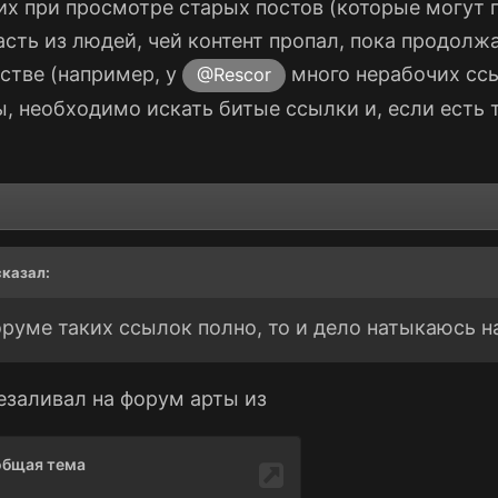
их при просмотре старых постов (которые могут п
асть из людей, чей контент пропал, пока продолж
естве (например, у
много нерабочих ссы
@Rescor
, необходимо искать битые ссылки и, если есть т
казал:
оруме таких ссылок полно, то и дело натыкаюсь н
езаливал на форум арты из