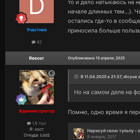
то и дело натыкаюсь на н
начале длинных тем…). Ч
остались где-то в сообщ
Участник
приносила больше пользы
82
Rescor
Опубликовано
15 апреля, 2025
В 11.04.2025 в 21:37,
dicyue
с
Но на самом деле на ф
Администратор
Помню, одно время я пер
1,6 тыс
Я:
хост
Откуда:
Łódź