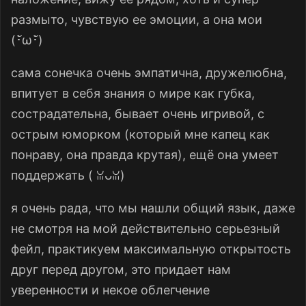
размыто, чувствую ее эмоции, а она мои
(⁠･ั⁠ω⁠･ั⁠)
сама сонечка очень эмпатична, дружелюбна,
впитует в себя знания о мире как губка,
сострадательна, бывает очень игривой, с
острым юморком (который мне капец как
понраву, она правда крутая), ещё она умеет
поддержать (⁠ ⁠ꈍ⁠ᴗ⁠ꈍ⁠)
я очень рада, что мы нашли общий язык, даже
не смотря на мой действительно серьезный
фейл, практикуем максимальную открытость
друг перед другом, это придает нам
уверенности и некое облегчение