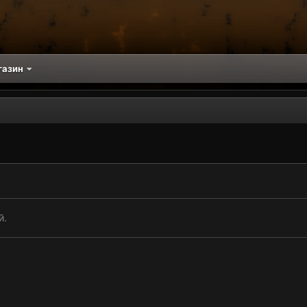
газин
й.