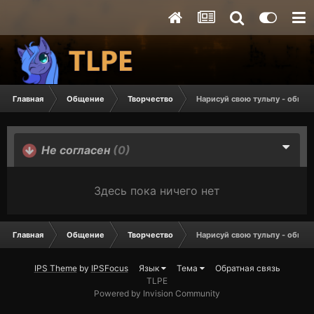
Главная
Общение
Творчество
Нарисуй свою тульпу - общая
Не согласен
(0)
Здесь пока ничего нет
Главная
Общение
Творчество
Нарисуй свою тульпу - общая
IPS Theme
by
IPSFocus
Язык
Тема
Обратная связь
TLPE
Powered by Invision Community