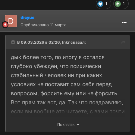
1
1
dicyue
Опубликовано
11 марта
В 09.03.2026 в 02:26,
lnkr
сказал:
дык более того, по итогу я остался
глубоко убеждён, что психически
стабильный человек ни при каких
условиях не поставит сам себя перед
вопросом, форсить ему или не форсить.
Вот прям так вот, да. Так что поздравляю,
если вы вообще это читаете, с вами почти
наверняка что-то не так. Дело даже не в
Показать
конкретной тематике, нормальный