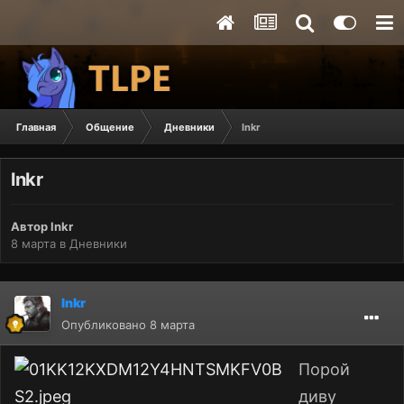
Главная
Общение
Дневники
lnkr
lnkr
Автор
lnkr
8 марта
в
Дневники
lnkr
Опубликовано
8 марта
Порой
диву