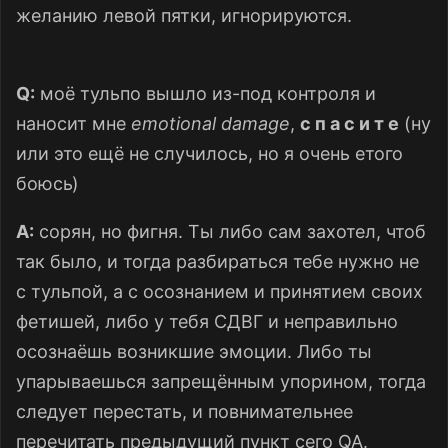
желанию левой пятки, игнорируются.
Q:
моё тульпо вышло из-под контроля и
наносит мне
emotional damage
,
с п а с и т е
(ну
или это ещё не случилось, но я очень етого
боюсь)
A:
сорян, но фигня. Ты либо сам захотел, чтоб
так было, и тогда разбираться тебе нужно не
с тульпой, а с осознанием и принятием своих
фетишей, либо у тебя СДВГ и неправильно
осознаёшь возникшие эмоции. Либо ты
упарываешься запрещённым упорином, тогда
следует перестать, и повнимательнее
перечитать предыдущий пункт сего QA.