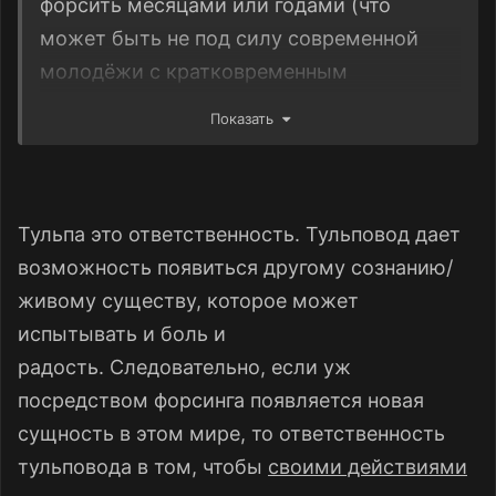
форсить месяцами или годами (что
может быть не под силу современной
молодёжи с кратковременным
вниманием), то нейросеть доступна здесь
Показать
и сейчас. Более того, она натренирована
на информации со всего Интернета, в
отличие от тульпы, у которой есть лишь
Тульпа это ответственность. Тульповод дает
мозг хоста.
возможность появиться другому сознанию/
живому существу, которое может
испытывать и боль и
радость. Следовательно, если уж
посредством форсинга появляется новая
сущность в этом мире, то ответственность
тульповода в том, чтобы
своими действиями