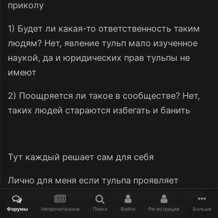
приколу
1) Будет ли какая-то ответственность таким
людям? Нет, явление тульп мало изученное
наукой, да и юридических прав тульпы не
имеют
2) Поощряется ли такое в сообществе? Нет,
таких людей стараются избегать и банить
Тут каждый решает сам для себя
Лично для меня если тульпа проявляет
признаки автономного сознания, имеет свою
личность и всем своим существованием
Форумы
Непрочитанные
Поиск
Войти
Регистрация
Больше