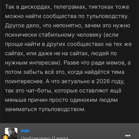
нейротипичный индивидуум в 2026 году
Так в дискордах, телеграмах, тиктоках тоже
почти не имеет шанса оказаться на сайте
можно найти сообщества по тульповодству.
какого бы то ни было
форума
, если это не
Другое дело, что непонятно, зачем это нужно
форум по мобильным телефонам,
психически стабильному человеку (если
разведению редких поджанров ящериц,
проще найти в других сообществах на тех же
или (не)регулярности месячных.
сайтах, или даже не на сайтах, людей по
нужным интересам). Разве что ради мемов, а
потом забыть всё это, когда найдётся тема
поинтереснее. А что актуально в 2026 году,
так это чат-боты, которые оставляют ещё
меньше причин просто одиноким людям
заниматься тульповодством.
lnkr
Опубликовано
11 марта