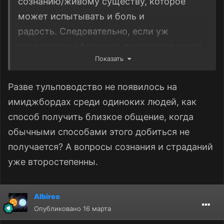
сознанию/живому существу, которое
может испытывать и боль и
радость. Следовательно, если уж
посредством форсинга появляется новая
Показать
сущность в этом мире, то
ответственность тульповода в том, чтобы
Разве тульповодство не появилось на
своими действиями
не приносить
имиджбордах среди одиноких людей, как
страдания этому живому существу...
способ получить близкое общение, когда
Поэтому, лучше уж пускай дети с ИИ
обычными способами этого добиться не
играются, чем плодят страдания и
получается? А вопросы сознания и страданий
мертвых существ
уже второстепенны.
Albireo
Опубликовано
16 марта