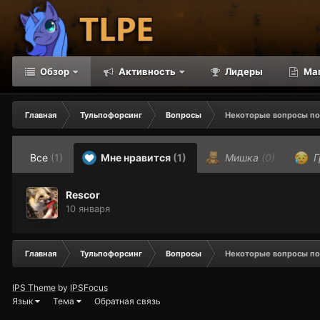
Обзор
Активность
Лидеры
Ма
Главная
Тульпофорсинг
Вопросы
Некоторые вопросы по
Все
(1)
Мне нравится
(1)
Мишка
(0)
Г
Rescor
10 января
Главная
Тульпофорсинг
Вопросы
Некоторые вопросы по
IPS Theme
by
IPSFocus
Язык
Тема
Обратная связь