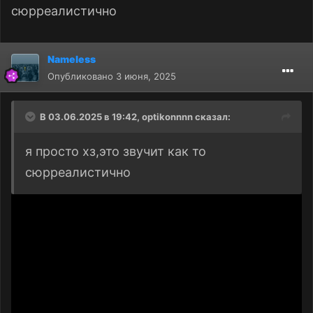
сюрреалистично
Nameless
Опубликовано
3 июня, 2025
В 03.06.2025 в 19:42,
optikonnnn
сказал:
я просто хз,это звучит как то
сюрреалистично