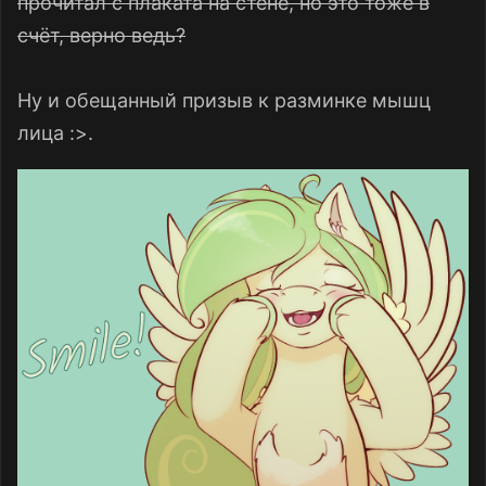
прочитал с плаката на стене, но это тоже в
счёт, верно ведь?
Ну и обещанный призыв к разминке мышц
лица :>.