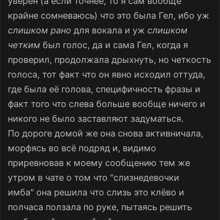
уверен (а если точнее, то я сам вообще
крайне сомневаюсь) что это была Гел, ибо уж
слишком рано
для вокала и уж
слишком
четким
был голос, да и сама Гел, когда я
проверил, продолжала дрыхнуть, но четкость
голоса, тот факт что он явно исходил оттуда,
где была её голова, специфичность фразы и
факт того что слева больше вообще ничего и
никого не было заставляют задуматься.
По дороге домой же она снова активничала,
морфясь во всё подряд и, видимо
приревновав к моему сообщению тем же
утром в чате о том что "слизнедевочки
имба" она решила что слизь это клёво и
полчаса ползала по руке, пытаясь решить