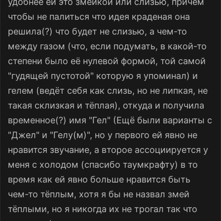
удобнее ей это змейкой или слизью, причем
чтобы не палиться что идея краденая она
решила(?) что будет не слизью, а чем-то
между газом (что, если подумать, в какой-то
степени было её нулевой формой, той самой
"гудящей пустотой" которую я упоминал) и
гелем (ведёт себя как слизь, но не липкая, не
такая склизкая и тёплая), откуда и получила
временное(?) имя "Гел" (Ещё были варианты с
"Джел" и "Гелу(м)", но у первого ей явно не
нравится звучание, а второе ассоциируется у
меня с холодом (спасибо таумкрафту) в то
время как ей явно больше нравится быть
чем-то тёплым, хотя я бы не назвал змей
тёплыми, но я никогда их не трогал так что