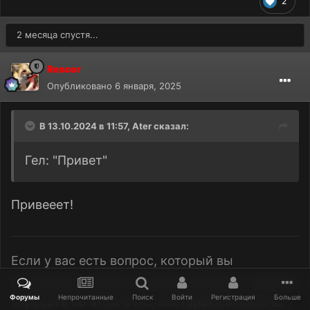
2
2 месяца спустя...
Rescor
Опубликовано
6 января, 2025
В 13.10.2024 в 11:57,
Ater
сказал:
Гел: "Привет"
Привееет!
Если у вас есть вопрос, который вы
стесняетесь задать в общем форуме - можете
Форумы
Непрочитанные
Поиск
Войти
Регистрация
Больше
спросить об этом в ЛС, постараюсь помочь.