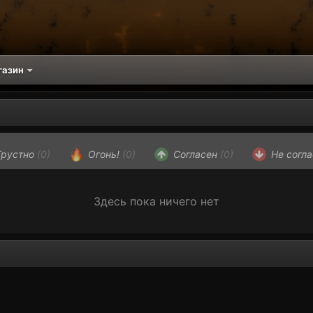
газин
рустно
(0)
Огонь!
(0)
Согласен
(0)
Не согл
Здесь пока ничего нет