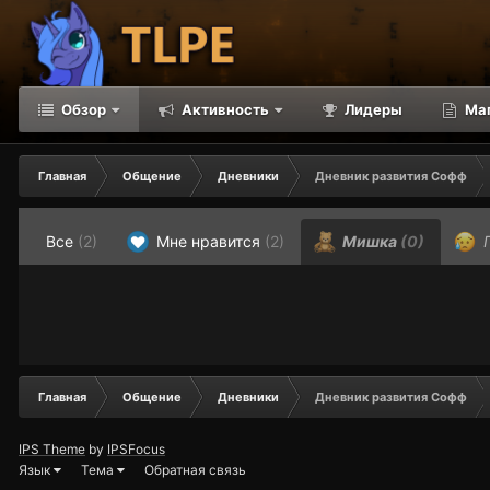
Обзор
Активность
Лидеры
Ма
Главная
Общение
Дневники
Дневник развития Софф
Все
(2)
Мне нравится
(2)
Мишка
(0)
Г
Главная
Общение
Дневники
Дневник развития Софф
IPS Theme
by
IPSFocus
Язык
Тема
Обратная связь