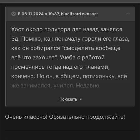
В 06.11.2024 в 19:37,
bluelizard
сказал:
Хост около полутора лет назад занялся
3д. Помню, как поначалу горели его глаза,
как он собирался "смоделить вообеще
всё что захочет". Учеба с работой
посмеялись тогда над его планами,
кончено. Но он, в общем, потихоньку, всё
же занимался, учился. Недавно
порадовал меня такой прелестью --
Показать
портрет меня, в трёх измерениях! Да как
похож. Сейчас хост задался целью
Очень классно! Обязательно продолжайте!
смоделить нашу подружку в полный рост.
Пожелаем ему удачи, а я вам покажу эту