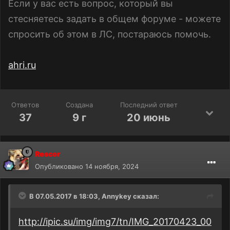
прелесть. не знал уж, куда её еще можно
Если у вас есть вопрос, который вы
закинуть, кроме этого треда.
стесняетесь задать в общем форуме - можете
спросить об этом в ЛС, постараюсь помочь.
ahri.ru
Ответов
Создана
Последний ответ
37
9 г
20 июнь
Rescor
Опубликовано
14 ноября, 2024
В 07.05.2017 в 18:03,
Annykey
сказал:
http://ipic.su/img/img7/tn/IMG_20170423_00