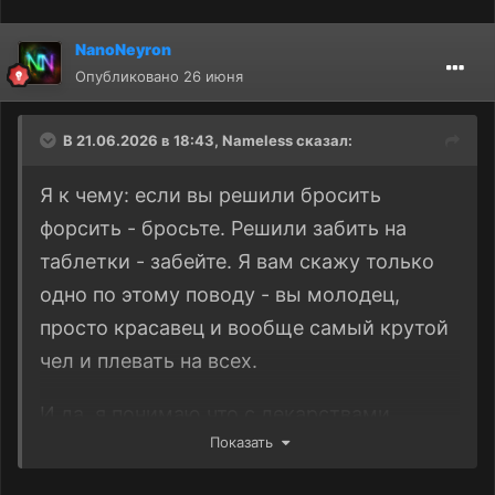
NanoNeyron
Опубликовано
26 июня
В 21.06.2026 в 18:43,
Nameless
сказал:
Я к чему: если вы решили бросить
форсить - бросьте. Решили забить на
таблетки - забейте. Я вам скажу только
одно по этому поводу - вы молодец,
просто красавец и вообще самый крутой
чел и плевать на всех.
И да, я понимаю что с лекарствами
Показать
можно напортачить как с их приёмом, так
и с отсутсвием приёма в случае